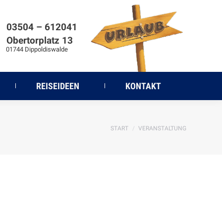
03504 – 612041
Obertorplatz 13
44 Dippoldiswalde
REISEIDEEN
KONTAKT
Sie befinden sich hier:
START
VERANSTALTUNG